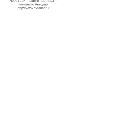
через сайт нашего партнера –
компанию Автодар.
http://www.avtodar.ru/