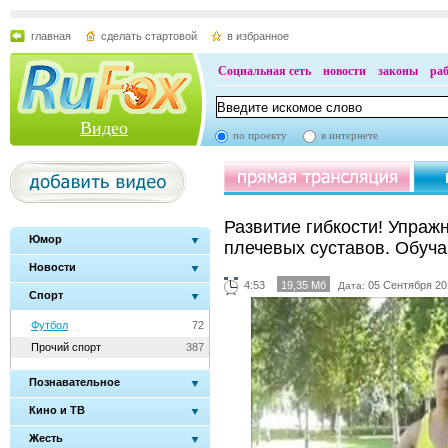
главная
сделать стартовой
в избранное
Социальная сеть
новости
законы
ра
Видео
по проекту
в интернете
Развитие гибкости! Упраж
Юмор
плечевых суставов. Обуч
Новости
4:53
19,35 Мб
05 Сентября 20
Дата:
Спорт
Футбол
72
Прочий спорт
387
Познавательное
Кино и ТВ
Жесть