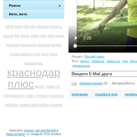
Разное
Авто, мото
2009
bang
big
clip
dobroe-taksi.ru
house
the
theor
video
vob
xvid
адам
джарим
большого
взрыва
видео
глава района
для
дрег
клип
Раздел:
Прочий спорт
Теги:
видео
гибкости
гибкости!
для
обу
краснодар
упражнения
краснодар
плюс
Комментариев
(0)
Авторизуйтесь
мульт
новости
описание
ссылка и код
скачат
обучающее
побег
прикол
приколы
рейсинг
северский район
теория
Заказать
прокат автомобилей в
Краснодаре
со скидкой 15% можно