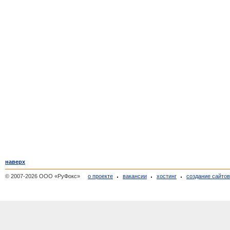
наверх
© 2007-2026 ООО «РуФокс»
о проекте
вакансии
хостинг
создание сайто