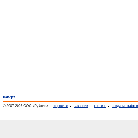
наверх
© 2007-2026 ООО «РуФокс»
о проекте
вакансии
хостинг
создание сайто