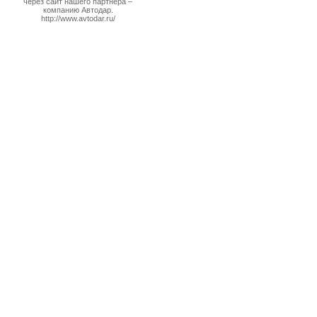
через сайт нашего партнера –
компанию Автодар.
http://www.avtodar.ru/