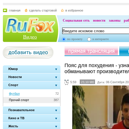
главная
сделать стартовой
в избранное
Социальная сеть
новости
законы
ра
Видео
по проекту
в интернете
Пояс для похудения - узна
Юмор
обманывают производите
Новости
5:59
23,10 Мб
06 Сентября 20
Дата:
Спорт
Футбол
72
Прочий спорт
387
Познавательное
Кино и ТВ
Жесть