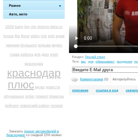
Разное
Авто, мото
2009
bang
big
clip
dobroe-taksi.ru
house
the
theor
video
vob
xvid
адам
джарим
большого
взрыва
видео
глава района
для
дрег
клип
Раздел:
Прочий спорт
Теги:
вас
для
обманывают
похудения
по
краснодар
краснодар
Комментариев
(0)
Авторизуйтесь
плюс
мульт
новости
описание
ссылка и код
скачат
обучающее
побег
прикол
приколы
рейсинг
северский район
теория
Заказать
прокат автомобилей в
Краснодаре
со скидкой 15% можно