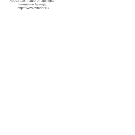
через сайт нашего партнера –
компанию Автодар.
http://www.avtodar.ru/