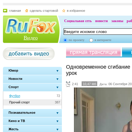
главная
сделать стартовой
в избранное
Социальная сеть
новости
законы
ра
Видео
по проекту
в интернете
Одновременное сгибание р
Юмор
урок
Новости
2:41
10,47 Мб
06 Сентября 20
Дата:
Спорт
Футбол
72
Прочий спорт
387
Познавательное
Кино и ТВ
Жесть