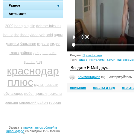
Разное
Авто, мото
2009
bang
big
clip
dobroe-taksi.ru
house
the
theor
video
vob
xvid
адам
джарим
большого
взрыва
видео
глава района
для
дрег
клип
Раздел:
Прочий спорт
Теги:
видео
гантелями
двумя
одновреме
краснодар
краснодар
Комментариев
(0)
Авторизуйтесь
плюс
мульт
новости
описание
ссылка и код
скачат
обучающее
побег
прикол
приколы
рейсинг
северский район
теория
Заказать
прокат автомобилей в
Краснодаре
со скидкой 15% можно