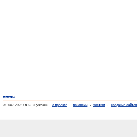
наверх
© 2007-2026 ООО «РуФокс»
о проекте
вакансии
хостинг
создание сайто