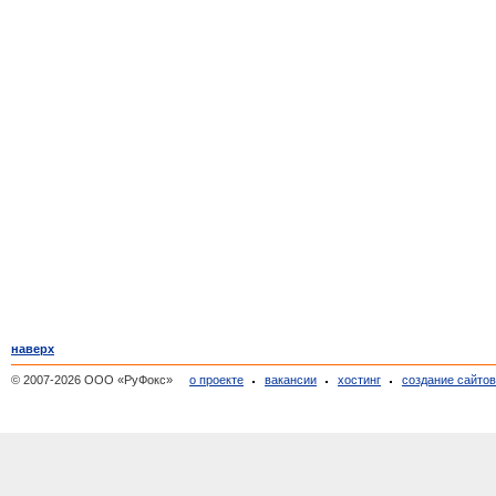
наверх
© 2007-2026 ООО «РуФокс»
о проекте
вакансии
хостинг
создание сайто