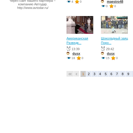
через сайт нашего партнера –
maestro48
4
0
компанию Автодар.
0
0
http://www.avtodar.ru/
Американская
Шоколадный заяц
Разведк...
Поро...
13:39
29:42
dusx
dusx
18
0
15
0
1
2
3
4
5
6
7
8
9