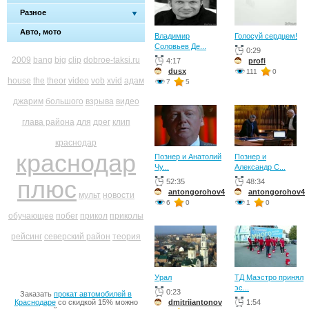
Разное
Авто, мото
Владимир
Голосуй сердцем!
Соловьев Де...
0:29
2009
bang
big
clip
dobroe-taksi.ru
4:17
profi
dusx
111
0
house
the
theor
video
vob
xvid
адам
7
5
джарим
большого
взрыва
видео
глава района
для
дрег
клип
краснодар
краснодар
Познер и Анатолий
Познер и
Чу...
Александр С...
плюс
52:35
48:34
antongorohov4
antongorohov4
мульт
новости
6
0
1
0
обучающее
побег
прикол
приколы
рейсинг
северский район
теория
Урал
ТД Маэстро принял
эс...
0:23
Заказать
прокат автомобилей в
Краснодаре
со скидкой 15% можно
dmitriiantonov
1:54