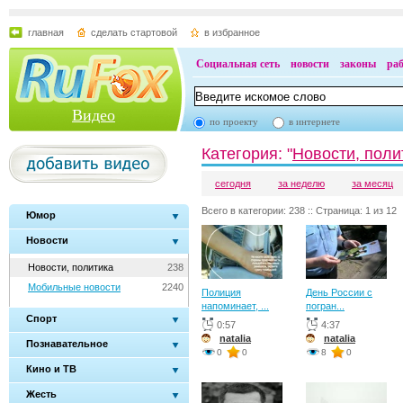
главная
сделать стартовой
в избранное
Социальная сеть
новости
законы
ра
Видео
по проекту
в интернете
Категория: "
Новости, поли
сегодня
за неделю
за месяц
Всего в категории: 238 :: Страница: 1 из 12
Юмор
Новости
Новости, политика
238
Мобильные новости
2240
Полиция
День России с
напоминает, ...
погран...
Спорт
0:57
4:37
natalia
natalia
Познавательное
0
0
8
0
Кино и ТВ
Жесть