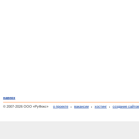
наверх
© 2007-2026 ООО «РуФокс»
о проекте
вакансии
хостинг
создание сайто