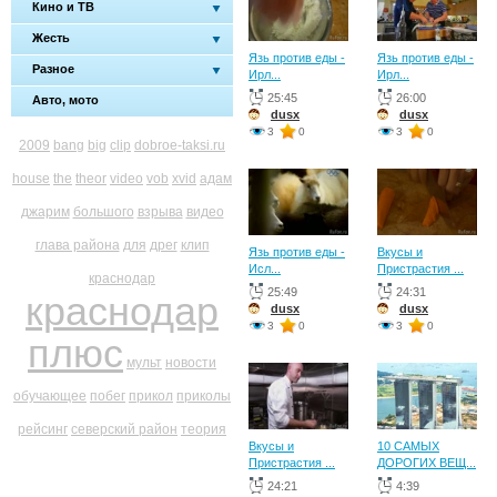
Кино и ТВ
Жесть
Язь против еды -
Язь против еды -
Разное
Ирл...
Ирл...
25:45
26:00
Авто, мото
dusx
dusx
3
0
3
0
2009
bang
big
clip
dobroe-taksi.ru
house
the
theor
video
vob
xvid
адам
джарим
большого
взрыва
видео
глава района
для
дрег
клип
Язь против еды -
Вкусы и
Исл...
Пристрастия ...
краснодар
25:49
24:31
краснодар
dusx
dusx
3
0
3
0
плюс
мульт
новости
обучающее
побег
прикол
приколы
рейсинг
северский район
теория
Вкусы и
10 САМЫХ
Пристрастия ...
ДОРОГИХ ВЕЩ...
24:21
4:39