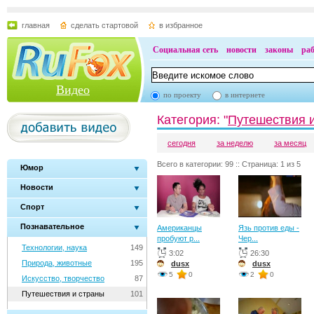
главная
сделать стартовой
в избранное
Социальная сеть
новости
законы
ра
Видео
по проекту
в интернете
Категория: "
Путешествия 
сегодня
за неделю
за месяц
Всего в категории: 99 :: Страница: 1 из 5
Юмор
Новости
Спорт
Познавательное
Американцы
Язь против еды -
пробуют р...
Чер...
Технологии, наука
149
3:02
26:30
Природа, животные
195
dusx
dusx
5
0
2
0
Искусство, творчество
87
Путешествия и страны
101