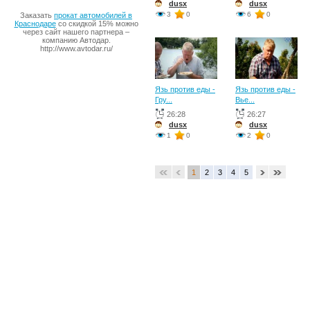
dusx
dusx
3
0
6
0
Заказать
прокат автомобилей в
Краснодаре
со скидкой 15% можно
через сайт нашего партнера –
компанию Автодар.
http://www.avtodar.ru/
Язь против еды -
Язь против еды -
Гру...
Вье...
26:28
26:27
dusx
dusx
1
0
2
0
1
2
3
4
5