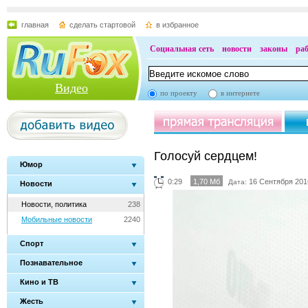
главная
сделать стартовой
в избранное
Социальная сеть
новости
законы
ра
Видео
по проекту
в интернете
Голосуй сердцем!
Юмор
0:29
1,70 Мб
16 Сентября 201
Дата:
Новости
Новости, политика
238
Мобильные новости
2240
Спорт
Познавательное
Кино и ТВ
Жесть