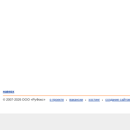
наверх
© 2007-2026 ООО «РуФокс»
о проекте
вакансии
хостинг
создание сайто