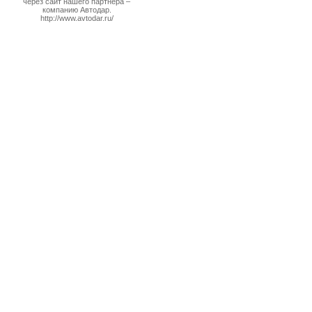
через сайт нашего партнера –
компанию Автодар.
http://www.avtodar.ru/