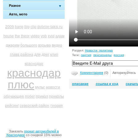
Разное
Авто, мото
2009
bang
big
clip
dobroe-taksi.ru
house
the
theor
video
vob
xvid
адам
джарим
большого
взрыва
видео
Раздел:
Новости, политика
глава района
для
дрег
клип
Теги:
партия
пенсионеры
россия
краснодар
краснодар
Комментариев
(0)
Авторизуйтесь
плюс
описание
ссылка и код
скачат
мульт
новости
обучающее
побег
прикол
приколы
рейсинг
северский район
теория
Заказать
прокат автомобилей в
Краснодаре
со скидкой 15% можно