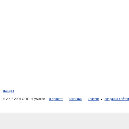
наверх
© 2007-2026 ООО «РуФокс»
о проекте
вакансии
хостинг
создание сайто