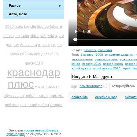
Разное
Авто, мото
2009
bang
big
clip
dobroe-taksi.ru
house
the
theor
video
vob
xvid
адам
джарим
большого
взрыва
видео
Раздел:
Новости, политика
глава района
для
дрег
клип
Теги:
1 познер
2008
владимир владими
лужков гречка
лужков о крыме
лужков юри
краснодар
канал
познер 2015
познер onlinn
познер
краснодар
юрий лужков
юрий лужков 2015
юрий луж
плюс
Комментариев
(0)
Авторизуйтесь
мульт
новости
обучающее
побег
прикол
приколы
описание
ссылка и код
скачат
рейсинг
северский район
теория
Заказать
прокат автомобилей в
Краснодаре
со скидкой 15% можно