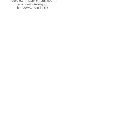
через сайт нашего партнера –
компанию Автодар.
http://www.avtodar.ru/