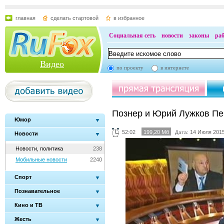
главная
сделать стартовой
в избранное
Социальная сеть
новости
законы
ра
Видео
по проекту
в интернете
Познер и Юрий Лужков Пе
Юмор
52:02
199,20 Мб
14 Июля 2015
Дата:
Новости
Новости, политика
238
Мобильные новости
2240
Спорт
Познавательное
Кино и ТВ
Жесть