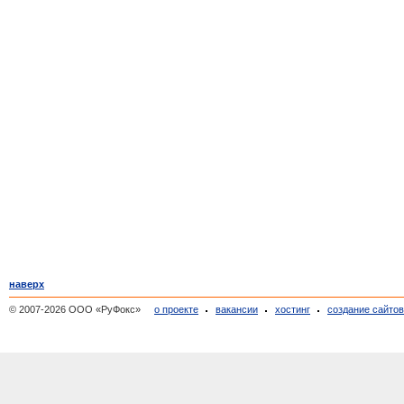
наверх
© 2007-2026 ООО «РуФокс»
о проекте
вакансии
хостинг
создание сайто