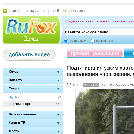
главная
сделать стартовой
в избранное
Социальная сеть
новости
законы
ра
Видео
по проекту
в интернете
Подтягивания узким хвато
Юмор
выполнения упражнения.
Новости
5:58
22,37 Мб
06 Сентября 20
Дата:
Спорт
Футбол
72
Прочий спорт
387
Познавательное
Кино и ТВ
Жесть