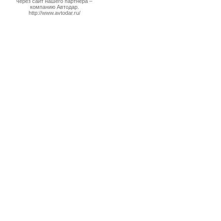
через сайт нашего партнера –
компанию Автодар.
http://www.avtodar.ru/