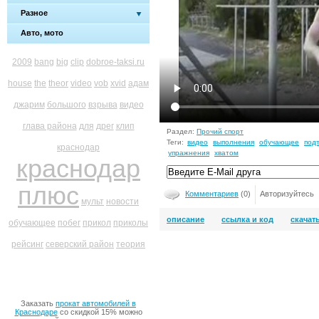
Разное
Авто, мото
2009
bang
big
clip
dobroe-taksi.ru
house
the
theor
video
vob
xvid
адам
джарим
большого
взрыва
видео
глава района
для
дрег
клип
Раздел:
Прочий спорт
Теги:
видео
выполнения
обучающее
под
краснодар
упражнения
хватом
краснодар
плюс
Комментариев
(0)
Авторизуйтесь
мульт
новости
описание
ссылка и код
скачат
обучающее
побег
прикол
приколы
рейсинг
северский район
теория
Заказать
прокат автомобилей в
Краснодаре
со скидкой 15% можно