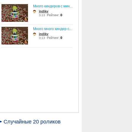
Много киндеров с мин...
indikv
Рейтинг:
0
3:13
Много много киндер с...
indikv
Рейтинг:
0
3:13
Случайные 20 роликов