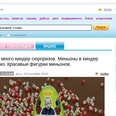
ное
почта
я сеть
новости
законы
работа
авто
недвижимость
блоги
астрология
ту
в интернете
 много киндер сюрпризов. Миньоны в киндер
из. Красивые фигурки миньонов.
12,24 Мб
18 Сентября 2016г.
indikv
Дата: