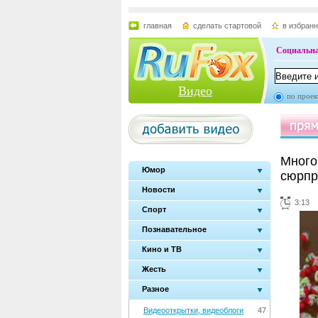
главная
сделать стартовой
в избран
Социальна
Видео
по проек
Много
Юмор
сюрпр
Новости
3:13
Спорт
Познавательное
Кино и ТВ
Жесть
Разное
Видеооткрытки, видеоблоги
47