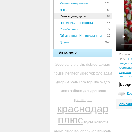
Рекламные ролики
128
Игры
159
Семья, дом, дети
91
Праздники, торжества
48
С мобильного
77
Объявления Недвижимости
37
Другое
340
Авто, мото
Раздел:
Теги:
10
гадкий я
2009
bang
big
clip
dobroe-taksi.ru
сюрприз
игрушки
house
the
theor
video
vob
xvid
адам
много с
джарим
большого
взрыва
видео
глава района
для
дрег
клип
Ко
краснодар
описан
краснодар
плюс
мульт
новости
обучающее
побег
прикол
приколы