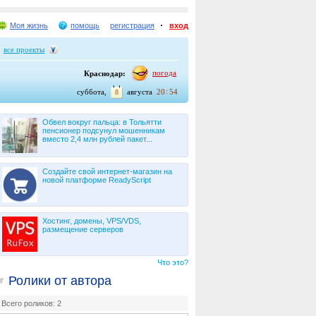
Моя жизнь
помощь
регистрация
вход
все проекты
погода
Краснодар:
:
суббота,
августа
20
54
8
Обвел вокруг пальца: в Тольятти
пенсионер подсунул мошенникам
вместо 2,4 млн рублей пакет...
Создайте свой интернет-магазин на
новой платформе ReadyScript
Хостинг, домены, VPS/VDS,
размещение серверов
Что это?
Ролики от автора
Всего роликов: 2