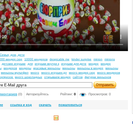
Семья, дом, дети
000 киндер сюр
10000 киндеров
despicable me
kinder surprise
minion
minions
детские игрушки
для
игрушки внутри к
игрушки для дете
киндер
киндер
ы
киндеров
киндеры
красивые миньоны
миньоны
миньоны в киндер
миньоны
миньоны мультфил
много
много игрушек дл
много киндер сюр
много киндеров
юрпризов
много шоколадных
открываем киндер
сайтов
фигурки миньонов
мментариев
(0)
Авторизуйтесь
Рейтинг:
0
Просмотров: 0
ие
ссылка и код
скачать
пожаловаться