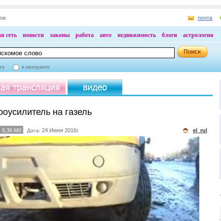
ное
почта
я сеть
новости
законы
работа
авто
недвижимость
блоги
астрология
ту
в интернете
роусилитель на газель
9,36 Мб
24 Июня 2016г.
el_rul
Дата: