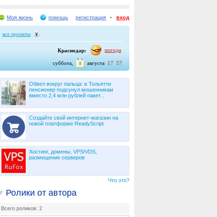
Моя жизнь
помощь
регистрация
вход
все проекты
погода
Краснодар:
суббота,
августа
17
57
8
Обвел вокруг пальца: в Тольятти
пенсионер подсунул мошенникам
вместо 2,4 млн рублей пакет...
Создайте свой интернет-магазин на
новой платформе ReadyScript
Хостинг, домены, VPS/VDS,
размещение серверов
Что это?
Ролики от автора
Всего роликов: 2