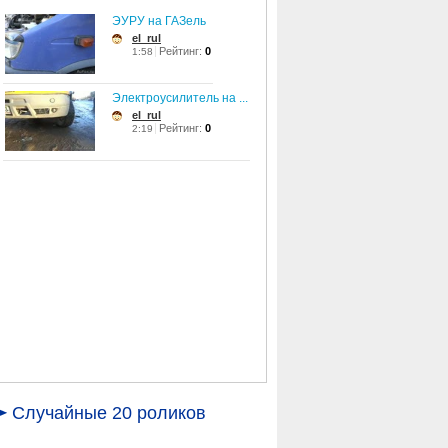
ЭУРУ на ГАЗель
el_rul
Рейтинг:
0
1:58
Электроусилитель на ...
el_rul
Рейтинг:
0
2:19
Случайные 20 роликов