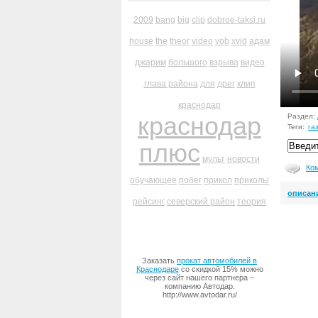
2009
bang
big
clip
dobroe-taksi.ru
house
the
theor
video
vob
xvid
адам
джарим
большого
взрыва
видео
глава района
для
дрег
клип
краснодар
краснодар
Раздел:
Теги:
га
плюс
мульт
новости
Ко
обучающее
побег
прикол
приколы
описан
рейсинг
северский район
теория
Заказать
прокат автомобилей в
Краснодаре
со скидкой 15% можно
через сайт нашего партнера –
компанию Автодар.
http://www.avtodar.ru/