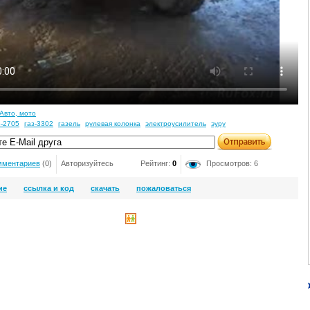
Авто, мото
з-2705
газ-3302
газель
рулевая колонка
электроусилитель
эуру
мментариев
(0)
Авторизуйтесь
Рейтинг:
0
Просмотров: 6
ие
ссылка и код
скачать
пожаловаться