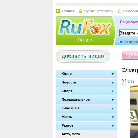
главная
сделать стартовой
в избран
Социальна
Видео
по проек
Элект
Юмор
2:19
Новости
Спорт
Познавательное
Кино и ТВ
Жесть
Разное
Авто, мото