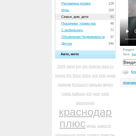
Рекламные ролики
128
Игры
159
Семья, дом, дети
91
Праздники, торжества
48
С мобильного
77
Объявления Недвижимости
37
Другое
340
Раздел:
Авто, мото
Теги:
ба
2009
bang
big
clip
dobroe-taksi.ru
Ко
house
the
theor
video
vob
xvid
адам
описан
джарим
большого
взрыва
видео
глава района
для
дрег
клип
краснодар
краснодар
плюс
мульт
новости
обучающее
побег
прикол
приколы