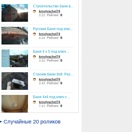
Строительство бани в...
krovlyachel74
Рейтинг:
0
3:22
Русская Баня под клю...
krovlyachel74
Рейтинг:
0
4:24
Баня 4 х 5 под ключ ...
krovlyachel74
Рейтинг:
0
3:32
Строим баню 8x8. Раз...
krovlyachel74
Рейтинг:
0
3:43
Баня 4x4 под ключ с ...
krovlyachel74
Рейтинг:
0
7:21
Выпиливаем двери и о...
Случайные 20 роликов
krovlyachel74
Рейтинг:
0
2:18