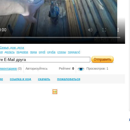
Семья, дом, дети
ня
делать
подняли
пора
сруб
сруба
стены
террасу!
мментариев
(0)
Авторизуйтесь
Рейтинг:
0
Просмотров: 1
ие
ссылка и код
скачать
пожаловаться