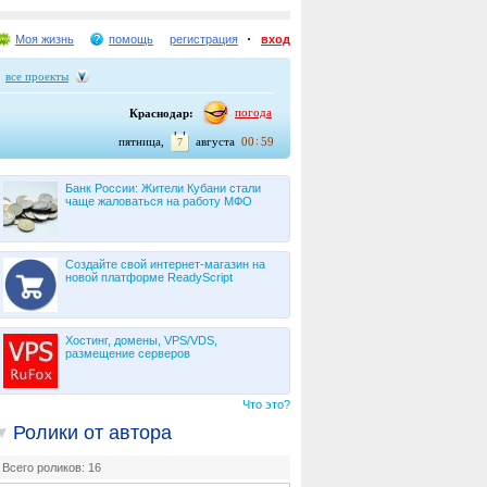
Моя жизнь
помощь
регистрация
вход
все проекты
погода
Краснодар:
пятница,
августа
00
59
7
Банк России: Жители Кубани стали
чаще жаловаться на работу МФО
Создайте свой интернет-магазин на
новой платформе ReadyScript
Хостинг, домены, VPS/VDS,
размещение серверов
Что это?
Ролики от автора
Всего роликов: 16