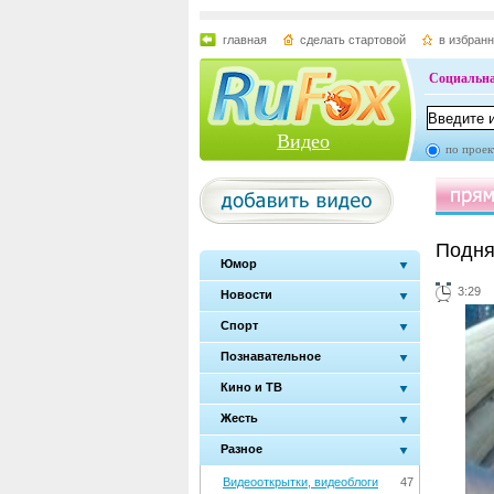
главная
сделать стартовой
в избран
Социальна
Видео
по проек
Подня
Юмор
3:29
Новости
Спорт
Познавательное
Кино и ТВ
Жесть
Разное
Видеооткрытки, видеоблоги
47