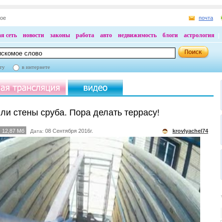
ное
почта
я сеть
новости
законы
работа
авто
недвижимость
блоги
астрология
ту
в интернете
ли стены сруба. Пора делать террасу!
12,87 Мб
08 Сентября 2016г.
krovlyachel74
Дата: