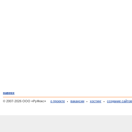
наверх
© 2007-2026 ООО «РуФокс»
о проекте
вакансии
хостинг
создание сайто