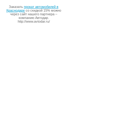
Заказать
прокат автомобилей в
Краснодаре
со скидкой 15% можно
через сайт нашего партнера –
компанию Автодар.
http://www.avtodar.ru/