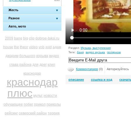
Жесть
Разное
Авто, мото
2009
bang
big
clip
dobroe-taksi.ru
house
the
theor
video
vob
xvid
адам
Раздел:
Музыка, выступления
Теги:
баня
видео музыка
полярном
джарим
большого
взрыва
видео
глава района
для
дрег
клип
Комментариев
(0)
Авторизуйтесь
краснодар
краснодар
описание
ссылка и код
скачат
плюс
мульт
новости
обучающее
побег
прикол
приколы
рейсинг
северский район
теория