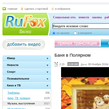
главная
сделать стартовой
в избранное
Социальная сеть
новости
законы
ра
Видео
по проекту
в интернете
Баня в Полярном
Юмор
2:15
8,08 Мб
09 Ноября 2016г.
Дата:
Новости
Спорт
Познавательное
Кино и ТВ
Трейлеры
306
Кино, ТВ, телешоу
1129
Музыка, выступления
1017
Мультфильмы
219