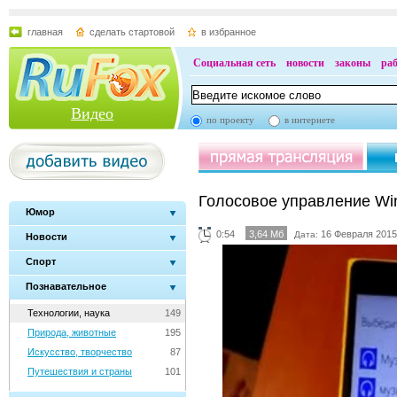
главная
сделать стартовой
в избранное
Социальная сеть
новости
законы
ра
Видео
по проекту
в интернете
Голосовое управление Wi
Юмор
0:54
3,64 Мб
16 Февраля 2015
Дата:
Новости
Спорт
Познавательное
Технологии, наука
149
Природа, животные
195
Искусство, творчество
87
Путешествия и страны
101