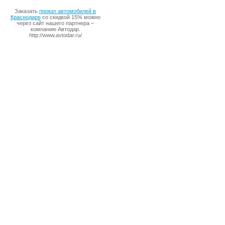
Заказать
прокат автомобилей в
Краснодаре
со скидкой 15% можно
через сайт нашего партнера –
компанию Автодар.
http://www.avtodar.ru/