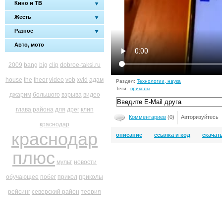
Кино и ТВ
Жесть
Разное
Авто, мото
2009
bang
big
clip
dobroe-taksi.ru
house
the
theor
video
vob
xvid
адам
Раздел:
Технологии, наука
Теги:
приколы
джарим
большого
взрыва
видео
глава района
для
дрег
клип
Комментариев
(0)
Авторизуйтесь
краснодар
краснодар
описание
ссылка и код
скачат
плюс
мульт
новости
обучающее
побег
прикол
приколы
рейсинг
северский район
теория