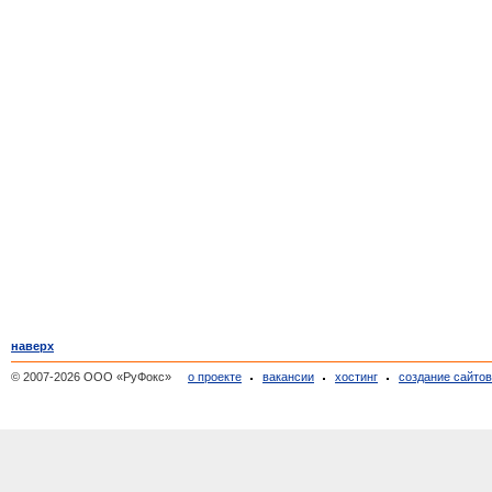
наверх
© 2007-2026 ООО «РуФокс»
о проекте
вакансии
хостинг
создание сайто