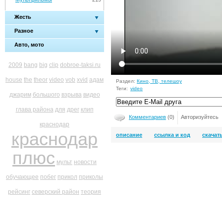
Жесть
Разное
Авто, мото
2009
bang
big
clip
dobroe-taksi.ru
house
the
theor
video
vob
xvid
адам
Раздел:
Кино, ТВ, телешоу
Теги:
video
джарим
большого
взрыва
видео
глава района
для
дрег
клип
Комментариев
(0)
Авторизуйтесь
краснодар
краснодар
описание
ссылка и код
скачат
плюс
мульт
новости
обучающее
побег
прикол
приколы
рейсинг
северский район
теория