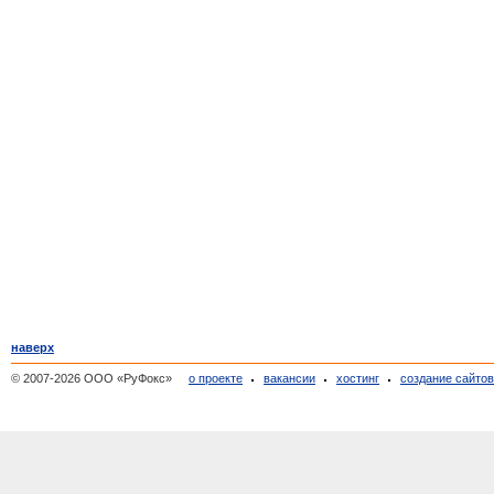
наверх
© 2007-2026 ООО «РуФокс»
о проекте
вакансии
хостинг
создание сайто