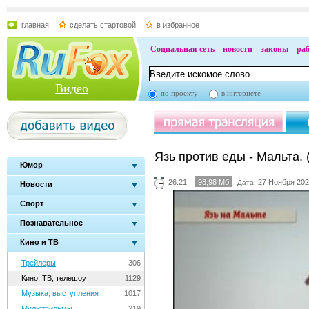
главная
сделать стартовой
в избранное
Социальная сеть
новости
законы
ра
Видео
по проекту
в интернете
Язь против еды - Мальта. 
Юмор
26:21
98,98 Мб
27 Ноября 202
Дата:
Новости
Спорт
Познавательное
Кино и ТВ
Трейлеры
306
Кино, ТВ, телешоу
1129
Музыка, выступления
1017
Мультфильмы
219