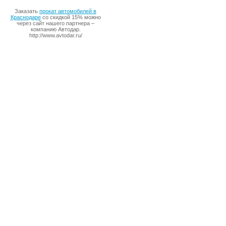
Заказать
прокат автомобилей в
Краснодаре
со скидкой 15% можно
через сайт нашего партнера –
компанию Автодар.
http://www.avtodar.ru/