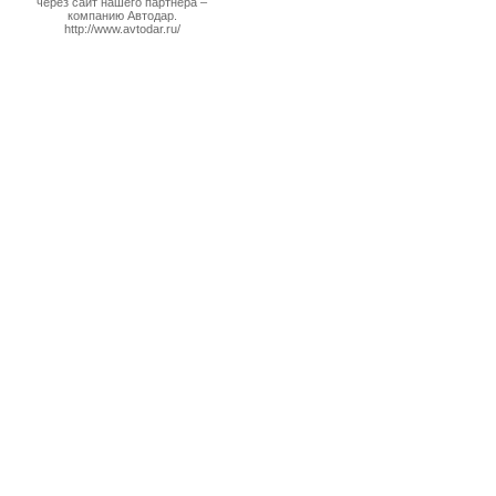
через сайт нашего партнера –
компанию Автодар.
http://www.avtodar.ru/