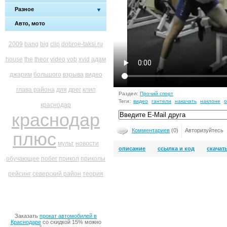
Разное
Авто, мото
2009
bang
big
clip
dobroe-taksi.ru
house
the
theor
video
vob
xvid
адам
джарим
большого
взрыва
видео
глава района
для
дрег
клип
Раздел:
Прочий спорт
Теги:
видео
гантели
накачать
наклоне
краснодар
краснодар
Комментариев
(0)
Авторизуйтесь
плюс
мульт
новости
описание
ссылка и код
скачат
обучающее
побег
прикол
приколы
рейсинг
северский район
теория
Заказать
прокат автомобилей в
Краснодаре
со скидкой 15% можно