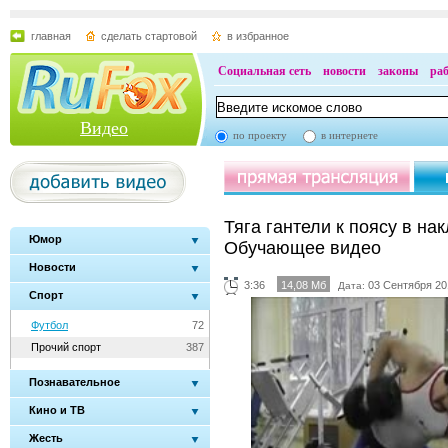
главная
сделать стартовой
в избранное
Социальная сеть
новости
законы
ра
Видео
по проекту
в интернете
Тяга гантели к поясу в нак
Юмор
Обучающее видео
Новости
3:36
14,08 Мб
03 Сентября 20
Дата:
Спорт
Футбол
72
Прочий спорт
387
Познавательное
Кино и ТВ
Жесть