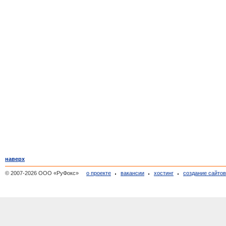
наверх
© 2007-2026 ООО «РуФокс»
о проекте
вакансии
хостинг
создание сайто