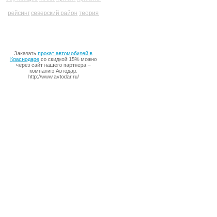
рейсинг
северский район
теория
Заказать
прокат автомобилей в
Краснодаре
со скидкой 15% можно
через сайт нашего партнера –
компанию Автодар.
http://www.avtodar.ru/