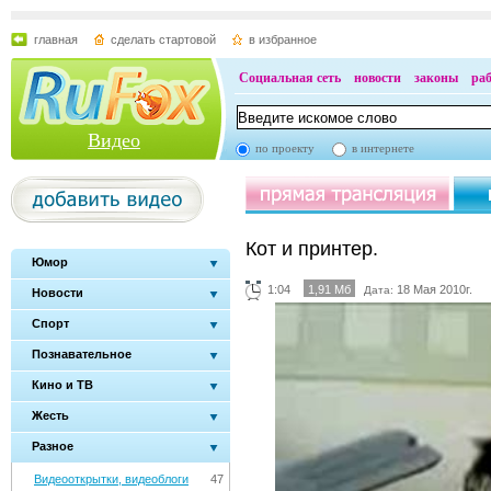
главная
сделать стартовой
в избранное
Социальная сеть
новости
законы
ра
Видео
по проекту
в интернете
Кот и принтер.
Юмор
1:04
1,91 Мб
18 Мая 2010г.
Дата:
Новости
Спорт
Познавательное
Кино и ТВ
Жесть
Разное
Видеооткрытки, видеоблоги
47