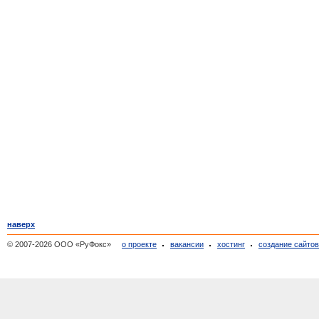
наверх
© 2007-2026 ООО «РуФокс»
о проекте
вакансии
хостинг
создание сайто