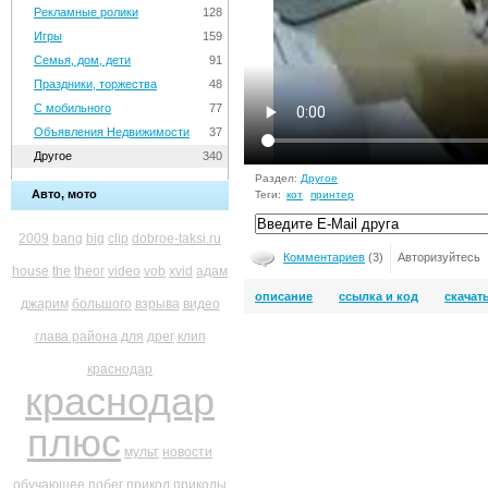
Рекламные ролики
128
Игры
159
Семья, дом, дети
91
Праздники, торжества
48
С мобильного
77
Объявления Недвижимости
37
Другое
340
Раздел:
Другое
Авто, мото
Теги:
кот
принтер
2009
bang
big
clip
dobroe-taksi.ru
Комментариев
(3)
Авторизуйтесь
house
the
theor
video
vob
xvid
адам
описание
ссылка и код
скачат
джарим
большого
взрыва
видео
глава района
для
дрег
клип
краснодар
краснодар
плюс
мульт
новости
обучающее
побег
прикол
приколы