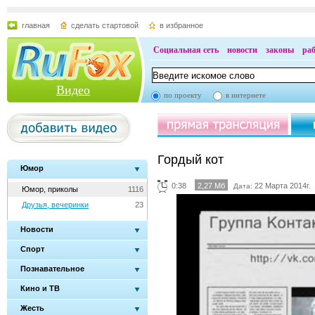
главная
сделать стартовой
в избранное
Социальная сеть
новости
законы
ра
Видео
по проекту
в интернете
Гордый кот
Юмор
0:38
2,27 Мб
22 Марта 2014г.
Дата:
Юмор, приколы
1116
Друзья, вечеринки
23
Новости
Спорт
Познавательное
Кино и ТВ
Жесть