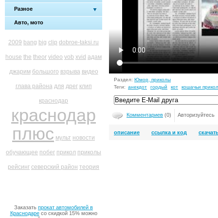
Разное
Авто, мото
2009
bang
big
clip
dobroe-taksi.ru
house
the
theor
video
vob
xvid
адам
джарим
большого
взрыва
видео
Раздел:
Юмор, приколы
глава района
для
дрег
клип
Теги:
анекдот
гордый
кот
кошачьи прико
краснодар
краснодар
Комментариев
(0)
Авторизуйтесь
плюс
описание
ссылка и код
скачат
мульт
новости
обучающее
побег
прикол
приколы
рейсинг
северский район
теория
Заказать
прокат автомобилей в
Краснодаре
со скидкой 15% можно