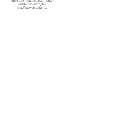
через сайт нашего партнера –
компанию Автодар.
http://www.avtodar.ru/