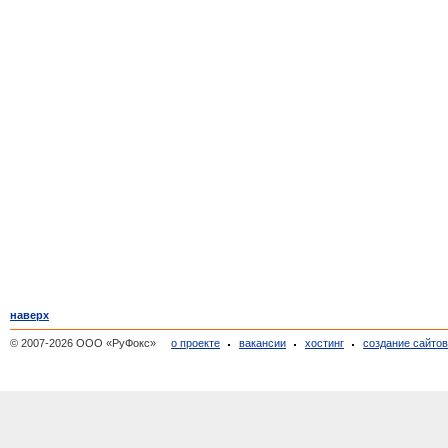
наверх
© 2007-2026 ООО «РуФокс»
о проекте
вакансии
хостинг
создание сайто