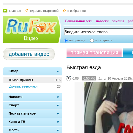
главная
сделать стартовой
в избранное
Социальная сеть
новости
законы
ра
Видео
по проекту
в интернете
Быстрая езда
Юмор
0:08
0,53 Мб
10 Апреля 2015г.
Дата:
Юмор, приколы
1116
Друзья, вечеринки
23
Новости
Спорт
Познавательное
Кино и ТВ
Жесть