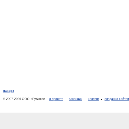
наверх
© 2007-2026 ООО «РуФокс»
о проекте
вакансии
хостинг
создание сайто