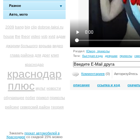
Разное
Авто, мото
2009
bang
big
clip
dobroe-taksi.ru
house
the
theor
video
vob
xvid
адам
джарим
большого
взрыва
видео
Раздел:
Юмор, приколы
глава района
для
дрег
клип
Теги:
быстрая езда
девушки
приколы
см
краснодар
краснодар
Комментариев
(0)
Авторизуйтесь
плюс
описание
ссылка и код
скачат
мульт
новости
обучающее
побег
прикол
приколы
рейсинг
северский район
теория
Заказать
прокат автомобилей в
Краснодаре
со скидкой 15% можно