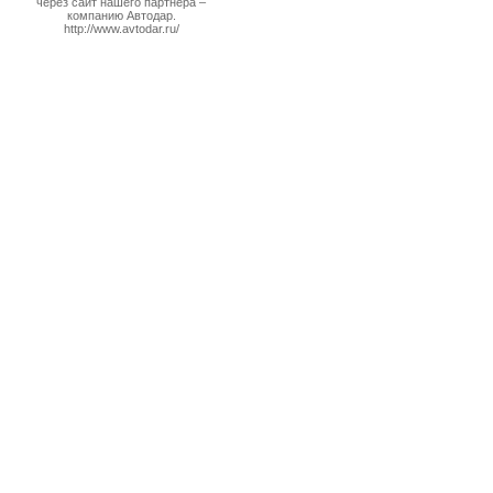
через сайт нашего партнера –
компанию Автодар.
http://www.avtodar.ru/