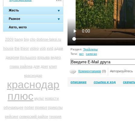
Жесть
Разное
Авто, мото
2009
bang
big
clip
dobroe-taksi.ru
house
the
theor
video
vob
xvid
адам
Раздел:
Трейлеры
Теги:
кот
сапогах
джарим
большого
взрыва
видео
глава района
для
дрег
клип
Комментариев
(0)
Авторизуйтесь
краснодар
краснодар
описание
ссылка и код
скачат
плюс
мульт
новости
обучающее
побег
прикол
приколы
рейсинг
северский район
теория