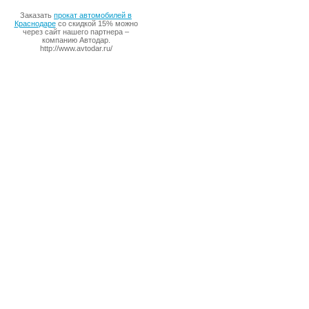
Заказать
прокат автомобилей в
Краснодаре
со скидкой 15% можно
через сайт нашего партнера –
компанию Автодар.
http://www.avtodar.ru/