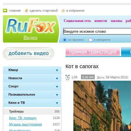
главная
сделать стартовой
в избранное
Социальная сеть
новости
законы
ра
Видео
по проекту
в интернете
Кот в сапогах
Юмор
1:05
5,06 Мб
06 Марта 2011г.
Дата:
Новости
Спорт
Познавательное
Кино и ТВ
Трейлеры
306
Кино, ТВ, телешоу
1129
Музыка, выступления
1017
Мультфильмы
219