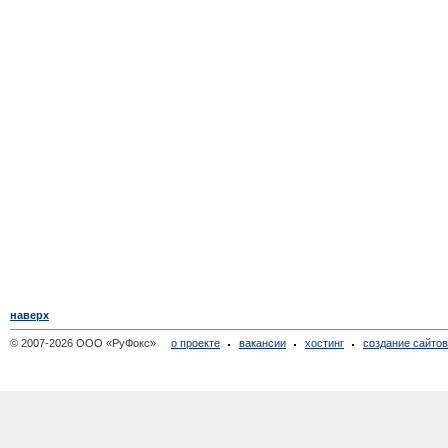
наверх
© 2007-2026 ООО «РуФокс»
о проекте
вакансии
хостинг
создание сайто