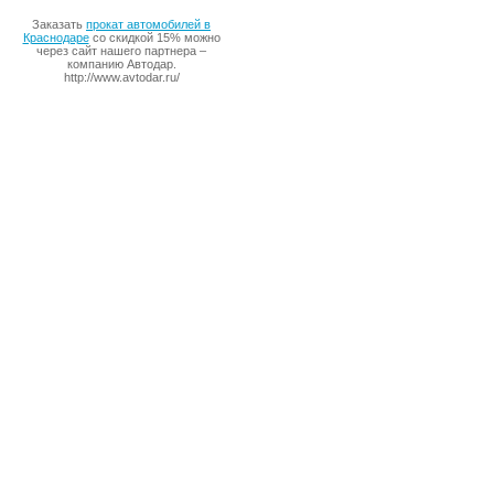
Заказать
прокат автомобилей в
Краснодаре
со скидкой 15% можно
через сайт нашего партнера –
компанию Автодар.
http://www.avtodar.ru/