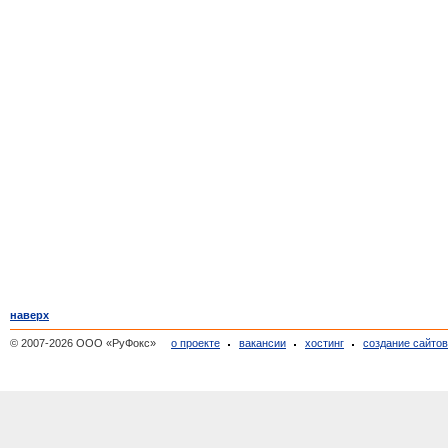
наверх
© 2007-2026 ООО «РуФокс»
о проекте
вакансии
хостинг
создание сайто