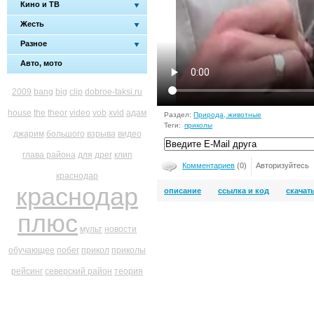
Кино и ТВ
Жесть
Разное
Авто, мото
2009
bang
big
clip
dobroe-taksi.ru
house
the
theor
video
vob
xvid
адам
Раздел:
Природа, животные
Теги:
приколы
джарим
большого
взрыва
видео
глава района
для
дрег
клип
Комментариев
(0)
Авторизуйтесь
краснодар
краснодар
описание
ссылка и код
скачат
плюс
мульт
новости
обучающее
побег
прикол
приколы
рейсинг
северский район
теория