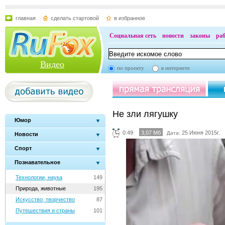
главная
сделать стартовой
в избранное
Социальная сеть
новости
законы
ра
Видео
по проекту
в интернете
Не зли лягушку
Юмор
0:49
3,07 Мб
25 Июня 2015г.
Дата:
Новости
Спорт
Познавательное
Технологии, наука
149
Природа, животные
195
Искусство, творчество
87
Путешествия и страны
101