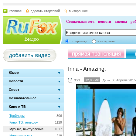
главная
сделать стартовой
в избранное
Социальная сеть
новости
законы
ра
Видео
по проекту
в интернете
Inna - Amazing.
Юмор
3:21
12,85 Мб
06 Апреля 2015г
Дата:
Новости
Спорт
Познавательное
Кино и ТВ
Трейлеры
306
Кино, ТВ, телешоу
1129
Музыка, выступления
1017
Мультфильмы
219