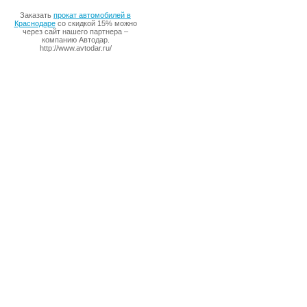
Заказать
прокат автомобилей в
Краснодаре
со скидкой 15% можно
через сайт нашего партнера –
компанию Автодар.
http://www.avtodar.ru/