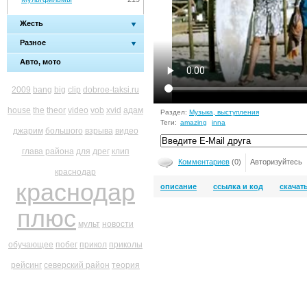
Жесть
Разное
Авто, мото
2009
bang
big
clip
dobroe-taksi.ru
house
the
theor
video
vob
xvid
адам
Раздел:
Музыка, выступления
Теги:
amazing
inna
джарим
большого
взрыва
видео
глава района
для
дрег
клип
Комментариев
(0)
Авторизуйтесь
краснодар
краснодар
описание
ссылка и код
скачат
плюс
мульт
новости
обучающее
побег
прикол
приколы
рейсинг
северский район
теория