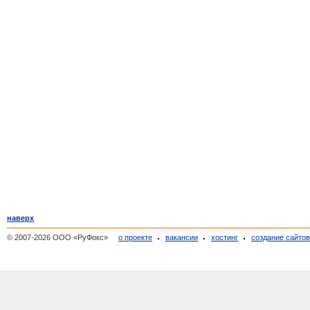
наверх
© 2007-2026 ООО «РуФокс»
о проекте
вакансии
хостинг
создание сайто