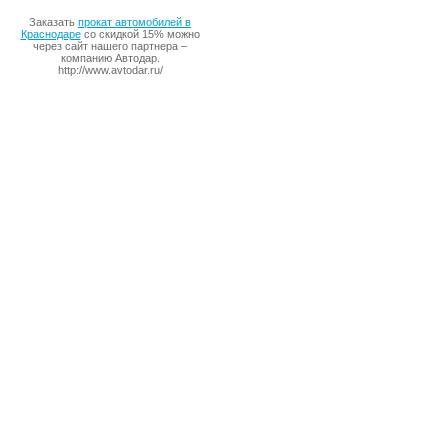
Заказать
прокат автомобилей в
Краснодаре
со скидкой 15% можно
через сайт нашего партнера –
компанию Автодар.
http://www.avtodar.ru/