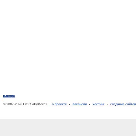
наверх
© 2007-2026 ООО «РуФокс»
о проекте
вакансии
хостинг
создание сайто