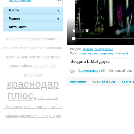
Жесть
Разное
Авто, мото
2009
bang
big
clip
dobroe-taksi.ru
house
the
theor
video
vob
xvid
адам
Раздел:
Музыка, выступления
Теги:
реалити-шоу
скороход
чугунный
джарим
большого
взрыва
видео
глава района
для
дрег
клип
Комментариев
(0)
Авторизуйтесь
краснодар
краснодар
описание
ссылка и код
скачат
плюс
мульт
новости
обучающее
побег
прикол
приколы
рейсинг
северский район
теория