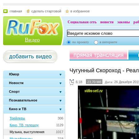
главная
сделать стартовой
в избранное
Социальная сеть
новости
законы
ра
Видео
по проекту
в интернете
Чугунный Скороход - Реа
Юмор
6:18
23,70 Мб
26 Декабря 2015
Дата:
Новости
Спорт
Познавательное
Кино и ТВ
Трейлеры
306
Кино, ТВ, телешоу
1129
Музыка, выступления
1017
Мультфильмы
219