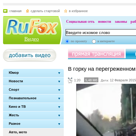
главная
сделать стартовой
в избранное
Социальная сеть
новости
законы
ра
Видео
по проекту
в интернете
В горку на перегрeженном 
Юмор
1:20
5,48 Мб
12 Февраля 2015
Дата:
Новости
Спорт
Познавательное
Кино и ТВ
Жесть
Разное
Авто, мото