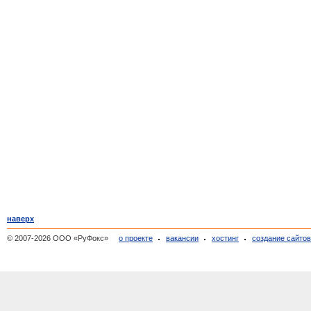
наверх
© 2007-2026 ООО «РуФокс»
о проекте
вакансии
хостинг
создание сайто