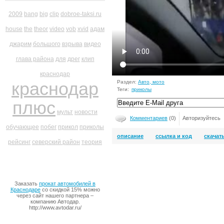
2009
bang
big
clip
dobroe-taksi.ru
house
the
theor
video
vob
xvid
адам
джарим
большого
взрыва
видео
глава района
для
дрег
клип
краснодар
краснодар
Раздел:
Авто, мото
Теги:
приколы
плюс
мульт
новости
Комментариев
(0)
Авторизуйтесь
обучающее
побег
прикол
приколы
описание
ссылка и код
скачат
рейсинг
северский район
теория
Заказать
прокат автомобилей в
Краснодаре
со скидкой 15% можно
через сайт нашего партнера –
компанию Автодар.
http://www.avtodar.ru/