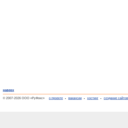
наверх
© 2007-2026 ООО «РуФокс»
о проекте
вакансии
хостинг
создание сайто