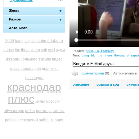
Жесть
Разное
Авто, мото
2009
bang
big
clip
dobroe-taksi.ru
house
the
theor
video
vob
xvid
адам
Раздел:
Кино, ТВ, телешоу
Теги:
bang
big
the
theor
большого
взры
джарим
большого
взрыва
видео
глава района
для
дрег
клип
Комментариев
(0)
Авторизуйтесь
краснодар
краснодар
описание
ссылка и код
скачат
плюс
мульт
новости
обучающее
побег
прикол
приколы
рейсинг
северский район
теория