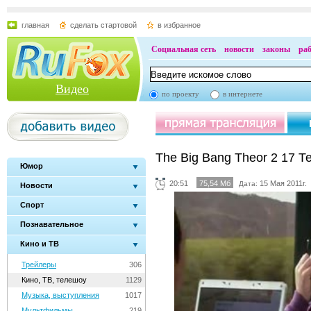
главная
сделать стартовой
в избранное
Социальная сеть
новости
законы
ра
Видео
по проекту
в интернете
The Big Bang Theor 2 17 
Юмор
20:51
75,54 Мб
15 Мая 2011г.
Дата:
Новости
Спорт
Познавательное
Кино и ТВ
Трейлеры
306
Кино, ТВ, телешоу
1129
Музыка, выступления
1017
Мультфильмы
219