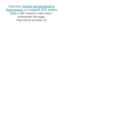
Заказать
прокат автомобилей в
Краснодаре
со скидкой 15% можно
через сайт нашего партнера –
компанию Автодар.
http://www.avtodar.ru/