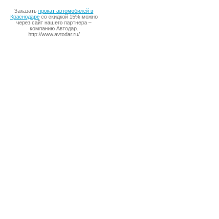
Заказать
прокат автомобилей в
Краснодаре
со скидкой 15% можно
через сайт нашего партнера –
компанию Автодар.
http://www.avtodar.ru/