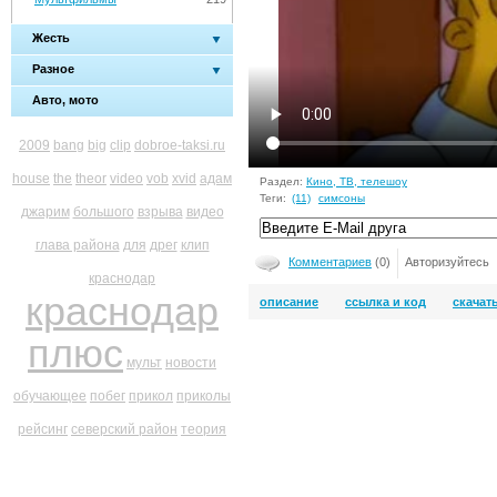
Жесть
Разное
Авто, мото
2009
bang
big
clip
dobroe-taksi.ru
house
the
theor
video
vob
xvid
адам
Раздел:
Кино, ТВ, телешоу
Теги:
(11)
симсоны
джарим
большого
взрыва
видео
глава района
для
дрег
клип
Комментариев
(0)
Авторизуйтесь
краснодар
краснодар
описание
ссылка и код
скачат
плюс
мульт
новости
обучающее
побег
прикол
приколы
рейсинг
северский район
теория