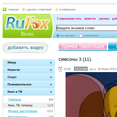
главная
сделать стартовой
в избранное
Социальная сеть
новости
законы
ра
Видео
по проекту
в интернете
симсоны 3 (11).
Юмор
23:00
54,10 Мб
30 Июня 2011г
Дата:
Новости
Спорт
Познавательное
Кино и ТВ
Трейлеры
306
Кино, ТВ, телешоу
1129
Музыка, выступления
1017
Мультфильмы
219