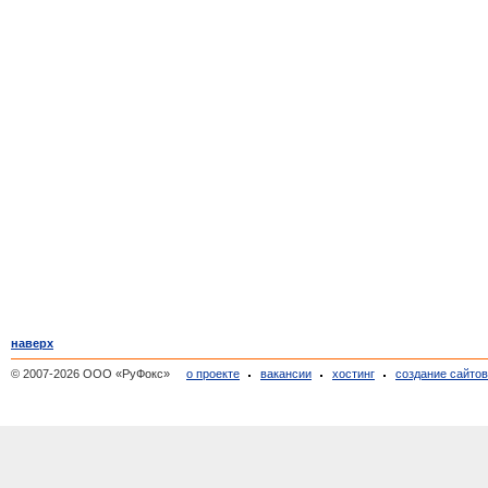
наверх
© 2007-2026 ООО «РуФокс»
о проекте
вакансии
хостинг
создание сайто