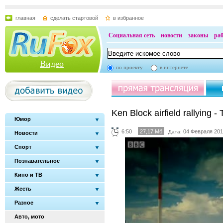
главная
сделать стартовой
в избранное
Социальная сеть
новости
законы
ра
Видео
по проекту
в интернете
Ken Block airfield rallying 
Юмор
6:50
27,17 Мб
04 Февраля 201
Дата:
Новости
Спорт
Познавательное
Кино и ТВ
Жесть
Разное
Авто, мото