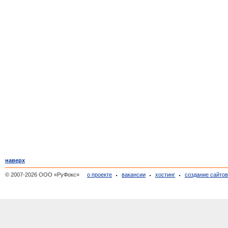
наверх
© 2007-2026 ООО «РуФокс»
о проекте
вакансии
хостинг
создание сайто