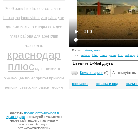
2009
bang
big
clip
dobroe-taksi.ru
house
the
theor
video
vob
xvid
адам
джарим
большого
взрыва
видео
глава района
для
дрег
клип
краснодар
краснодар
Раздел:
Авто, мото
Теги:
airfield
bbc
block
gear
ken
rallying
плюс
мульт
новости
Комментариев
(0)
Авторизуйтесь
обучающее
побег
прикол
приколы
описание
ссылка и код
скачат
рейсинг
северский район
теория
Заказать
прокат автомобилей в
Краснодаре
со скидкой 15% можно
через сайт нашего партнера –
компанию Автодар.
http://www.avtodar.ru/