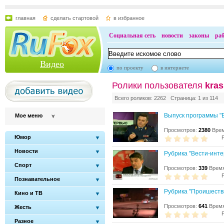
главная
сделать стартовой
в избранное
Социальная сеть
новости
законы
ра
Видео
по проекту
в интернете
Ролики пользователя
kra
Всего роликов: 2262 Страница: 1 из 114
Выпуск программы "В
Мое меню
Просмотров:
2380
Врем
Юмор
Новости
Рубрика "Вести-инте
Спорт
Просмотров:
339
Время
Познавательное
Рубрика "Проишеств
Кино и ТВ
Просмотров:
641
Время
Жесть
Разное