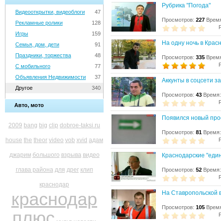
Рубрика "Погода"
Видеооткрытки, видеоблоги
47
Просмотров:
227
Время
Рекламные ролики
128
Игры
159
На одну ночь в Крас
Семья, дом, дети
91
Праздники, торжества
48
Просмотров:
335
Время
С мобильного
77
Объявления Недвижимости
37
Аккунты в соцсети за
Другое
340
Просмотров:
43
Время:
Авто, мото
Появился новый прое
2009
bang
big
clip
dobroe-taksi.ru
Просмотров:
81
Время:
house
the
theor
video
vob
xvid
адам
джарим
большого
взрыва
видео
Краснодарские "един
глава района
для
дрег
клип
Просмотров:
52
Время:
краснодар
краснодар
На Ставропольской 
Просмотров:
105
Время
плюс