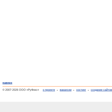
наверх
© 2007-2026 ООО «РуФокс»
о проекте
вакансии
хостинг
создание сайто