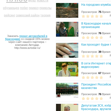
мульт
новости
На городских клумб
обучающее
побег
прикол
приколы
Просмотров:
75
Время:
рейсинг
северский район
теория
В Краснодаре начал
организацию
Просмотров:
76
Время:
Заказать
прокат автомобилей в
Краснодаре
со скидкой 15% можно
через сайт нашего партнера –
Как проходят будни
компанию Автодар.
http://www.avtodar.ru/
Просмотров:
39
Время:
В сети Интернет от
видеосервис
Просмотров:
67
Время:
Президент Российск
казачества
Просмотров:
76
Время:
Депутатам ЗСК, изб
Краснодара, вручил