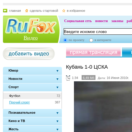
главная
сделать стартовой
в избранное
Социальная сеть
новости
законы
ра
Видео
по проекту
в интернете
Кубань 1-0 ЦСКА
Юмор
1:34
6,49 Мб
16 Июня 2010г.
Дата:
Новости
Спорт
Футбол
72
Прочий спорт
387
Познавательное
Кино и ТВ
Жесть