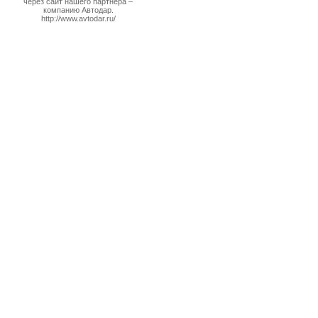
через сайт нашего партнера –
компанию Автодар.
http://www.avtodar.ru/