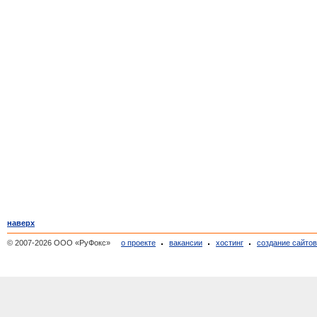
наверх
© 2007-2026 ООО «РуФокс»
о проекте
вакансии
хостинг
создание сайто