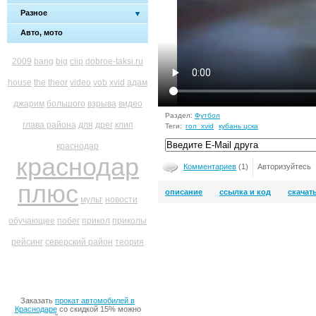
Разное
Авто, мото
2009
bang
big
clip
dobroe-taksi.ru
house
the
theor
video
vob
xvid
адам
джарим
большого
взрыва
видео
Раздел:
Футбол
глава района
для
дрег
клип
Теги:
гол_xvid
кубань цска
краснодар
краснодар
Комментариев
(1)
Авторизуйтесь
плюс
описание
ссылка и код
скачат
мульт
новости
обучающее
побег
прикол
приколы
рейсинг
северский район
теория
Заказать
прокат автомобилей в
Краснодаре
со скидкой 15% можно