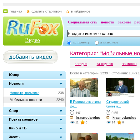
главная
сделать стартовой
в избранное
Социальная сеть
новости
законы
ра
Видео
по проекту
в интернете
Категория: "
Мобильные но
сегодня
за неделю
за месяц
Всего в категории: 2239 :: Страница: 13 из 1
Юмор
Новости
Новости, политика
238
Мобильные новости
2240
В России отметили
Студенческий
Де...
билет в...
Спорт
1:01
0:55
krasnodarplus
krasnodarplus
Познавательное
11
0
14
0
Кино и ТВ
Жесть