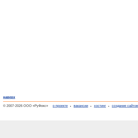
наверх
© 2007-2026 ООО «РуФокс»
о проекте
вакансии
хостинг
создание сайто