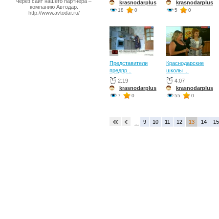
через сайт нашего партнера –
krasnodarplus
krasnodarplus
компанию Автодар.
18
0
5
0
http://www.avtodar.ru/
Представители
Краснодарские
предпр...
школы ...
2:19
4:07
krasnodarplus
krasnodarplus
7
0
55
0
9
10
11
12
13
14
15
...