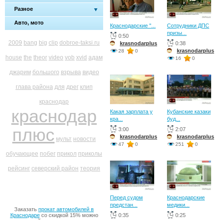
Разное
Авто, мото
Краснодарские "...
Сотрудники ДПС
призы...
0:50
2009
bang
big
clip
dobroe-taksi.ru
krasnodarplus
0:38
krasnodarplus
28
0
house
the
theor
video
vob
xvid
адам
16
0
джарим
большого
взрыва
видео
глава района
для
дрег
клип
краснодар
краснодар
Какая зарплата у
Кубанские казаки
кра...
буд...
плюс
3:00
2:07
krasnodarplus
krasnodarplus
мульт
новости
47
0
251
0
обучающее
побег
прикол
приколы
рейсинг
северский район
теория
Перед судом
Краснодарские
предстан...
медики...
Заказать
прокат автомобилей в
Краснодаре
со скидкой 15% можно
0:35
0:25