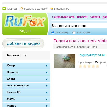
главная
сделать стартовой
в избранное
Социальная сеть
новости
законы
ра
Видео
по проекту
в интернете
Ролики пользователя
sini
Всего роликов: 1 Страница: 1 из 1
Гомункул взрослый
Мое меню
Просмотров:
15
Время:
Юмор
Новости
Спорт
Познавательное
Кино и ТВ
Жесть
Разное