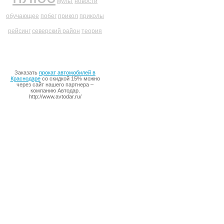
мульт
новости
обучающее
побег
прикол
приколы
рейсинг
северский район
теория
Заказать
прокат автомобилей в
Краснодаре
со скидкой 15% можно
через сайт нашего партнера –
компанию Автодар.
http://www.avtodar.ru/