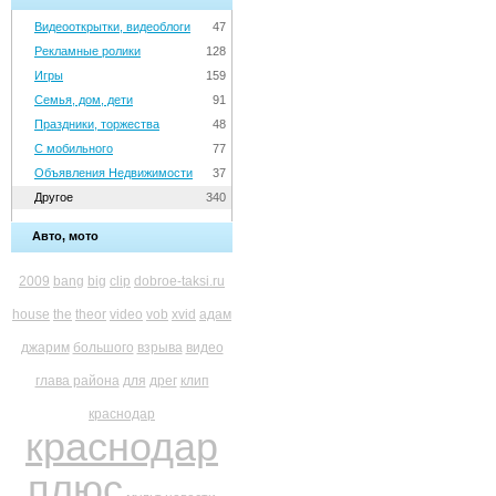
Видеооткрытки, видеоблоги
47
Рекламные ролики
128
Игры
159
Семья, дом, дети
91
Праздники, торжества
48
С мобильного
77
Объявления Недвижимости
37
Другое
340
Авто, мото
2009
bang
big
clip
dobroe-taksi.ru
house
the
theor
video
vob
xvid
адам
джарим
большого
взрыва
видео
глава района
для
дрег
клип
краснодар
краснодар
плюс