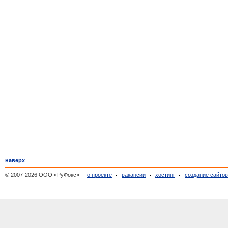
наверх
© 2007-2026 ООО «РуФокс»
о проекте
вакансии
хостинг
создание сайто