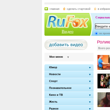
главная
сделать стартовой
в избран
Социальна
Видео
по проек
Ролик
Всего ро
Мое меню
Юмор
Новости
Спорт
Познавательное
Кино и ТВ
Жесть
Разное