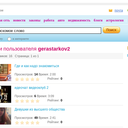
ное
почта
я сеть
новости
законы
работа
авто
недвижимость
блоги
астрология
ту
в интернете
и пользователя
gerastarkov2
ликов: 16 Страница: 1 из 1
Где и как надо знакомиться
Просмотров:
14
Время: 2:00
Рейтинг:
0
идеочат видеоклуб 2
Просмотров:
6
Время: 3:09
Рейтинг:
0
Девушки из высшего общества
Просмотров:
49
Время: 2:41
Рейтинг:
0