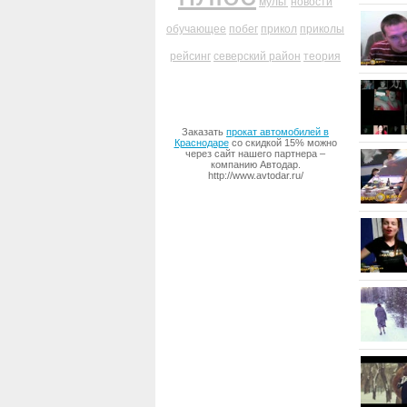
мульт
новости
обучающее
побег
прикол
приколы
рейсинг
северский район
теория
Заказать
прокат автомобилей в
Краснодаре
со скидкой 15% можно
через сайт нашего партнера –
компанию Автодар.
http://www.avtodar.ru/