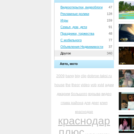
Видеооткрытки, видеоблоги
47
Рекламные ролики
128
Игры
159
Семья, дом, дети
91
Праздники, торжества
48
С мобильного
77
Объявления Недвижимости
37
Другое
340
Авто, мото
2009
bang
big
clip
dobroe-taksi.ru
house
the
theor
video
vob
xvid
адам
джарим
большого
взрыва
видео
глава района
для
дрег
клип
краснодар
краснодар
плюс