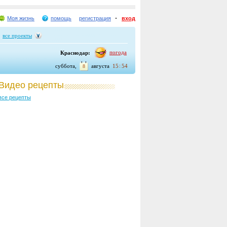
Моя жизнь
помощь
регистрация
вход
все проекты
погода
Краснодар:
:
суббота,
августа
15
54
8
Видео рецепты
все рецепты