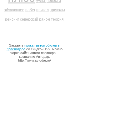
мульт
новости
обучающее
побег
прикол
приколы
рейсинг
северский район
теория
Заказать
прокат автомобилей в
Краснодаре
со скидкой 15% можно
через сайт нашего партнера –
компанию Автодар.
http://www.avtodar.ru/