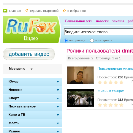
главная
сделать стартовой
в избранное
Социальная сеть
новости
законы
ра
Видео
по проекту
в интернете
Ролики пользователя
dmit
Всего роликов: 2 Страница: 1 из 1
Повседневная жизнь
Мое меню
Просмотров:
260
Время
Юмор
Новости
Жизнь в танцах
Спорт
Просмотров:
313
Время
Познавательное
Кино и ТВ
Жесть
Разное