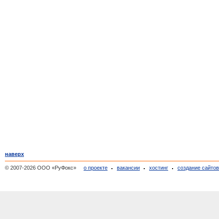
наверх
© 2007-2026 ООО «РуФокс»
о проекте
вакансии
хостинг
создание сайто