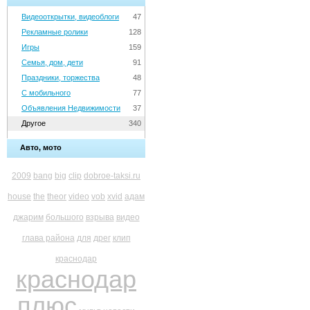
Видеооткрытки, видеоблоги
47
Рекламные ролики
128
Игры
159
Семья, дом, дети
91
Праздники, торжества
48
С мобильного
77
Объявления Недвижимости
37
Другое
340
Авто, мото
2009
bang
big
clip
dobroe-taksi.ru
house
the
theor
video
vob
xvid
адам
джарим
большого
взрыва
видео
глава района
для
дрег
клип
краснодар
краснодар
плюс