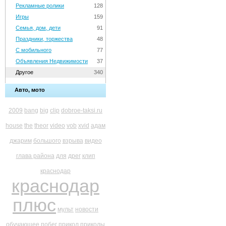
Рекламные ролики
128
Игры
159
Семья, дом, дети
91
Праздники, торжества
48
С мобильного
77
Объявления Недвижимости
37
Другое
340
Авто, мото
2009
bang
big
clip
dobroe-taksi.ru
house
the
theor
video
vob
xvid
адам
джарим
большого
взрыва
видео
глава района
для
дрег
клип
краснодар
краснодар
плюс
мульт
новости
обучающее
побег
прикол
приколы