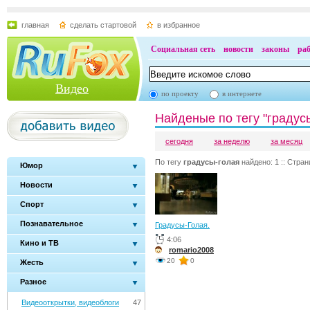
главная
сделать стартовой
в избранное
Социальная сеть
новости
законы
ра
Видео
по проекту
в интернете
Найденые по тегу "градус
сегодня
за неделю
за месяц
По тегу
градусы-голая
найдено: 1 :: Страни
Юмор
Новости
Спорт
Познавательное
Градусы-Голая.
4:06
Кино и ТВ
romario2008
20
0
Жесть
Разное
Видеооткрытки, видеоблоги
47