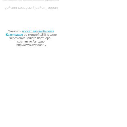
рейсинг
северский район
теория
Заказать
прокат автомобилей в
Краснодаре
со скидкой 15% можно
через сайт нашего партнера –
компанию Автодар.
http://www.avtodar.ru/