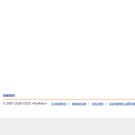
наверх
© 2007-2026 ООО «РуФокс»
о проекте
вакансии
хостинг
создание сайто