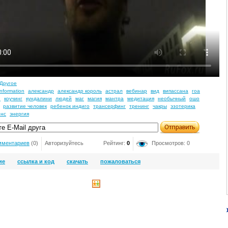
Другое
information
александр
александр король
астрал
вебинар
вид
випассана
гоа
2
коучинг
кундалини
людей
маг
магия
мантра
медитация
необычный
ошо
развитие человек
ребенок индиго
трансерфинг
тренинг
чакры
эзотерика
енс
энергия
мментариев
(0)
Авторизуйтесь
Рейтинг:
0
Просмотров: 0
ие
ссылка и код
скачать
пожаловаться