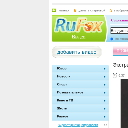
главная
сделать стартовой
в избран
Социальна
Видео
по проек
Экстр
Юмор
6:37
Новости
Спорт
Познавательное
Кино и ТВ
Жесть
Разное
Видеооткрытки, видеоблоги
47