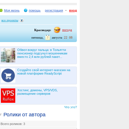
Моя жизнь
помощь
регистрация
вход
все проекты
погода
Краснодар:
:
пятница,
августа
22
08
7
Обвел вокруг пальца: в Тольятти
пенсионер подсунул мошенникам
вместо 2,4 млн рублей пакет...
Создайте свой интернет-магазин на
новой платформе ReadyScript
Хостинг, домены, VPS/VDS,
размещение серверов
Что это?
Ролики от автора
Всего роликов: 3