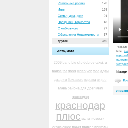
Рекламные ролики
128
Игры
159
Семья, дом, дети
91
Праздники, торжества
48
С мобильного
77
Объявления Недвижимости
37
Другое
340
Раздел:
Авто, мото
Теги:
ak
король-
пелевин
2009
bang
big
clip
dobroe-taksi.ru
экстрас
house
the
theor
video
vob
xvid
адам
джарим
большого
взрыва
видео
Ко
глава района
для
дрег
клип
описан
краснодар
краснодар
плюс
мульт
новости
обучающее
побег
прикол
приколы