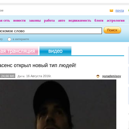
ное
почта
я сеть
новости
законы
работа
авто
недвижимость
блоги
астрология
ту
в интернете
асенс открыл новый тип людей!
24,66 Мб
16 Августа 2016г.
yuradenisov
Дата: