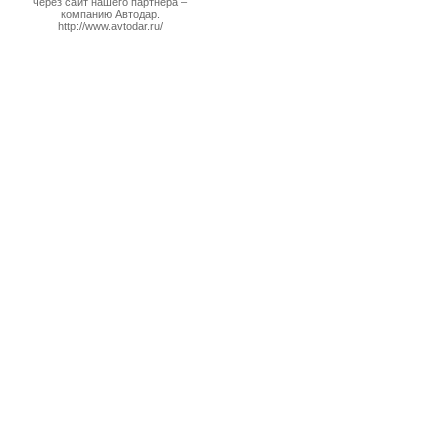
через сайт нашего партнера –
компанию Автодар.
http://www.avtodar.ru/