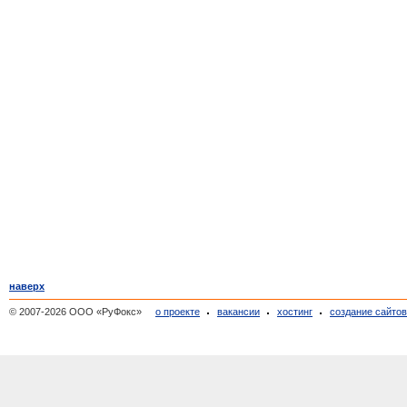
наверх
© 2007-2026 ООО «РуФокс»
о проекте
вакансии
хостинг
создание сайто