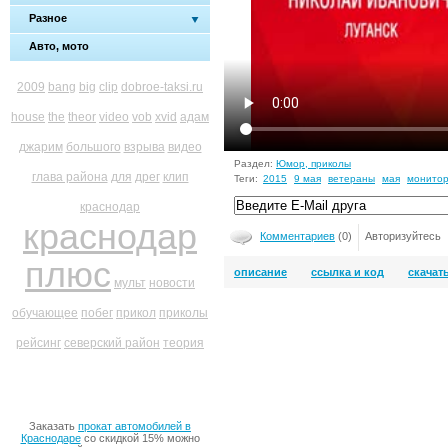
Разное
Авто, мото
2009
bang
big
clip
dobroe-taksi.ru
house
the
theor
video
vob
xvid
адам
джарим
большого
взрыва
видео
Раздел:
Юмор, приколы
глава района
для
дрег
клип
Теги:
2015
9 мая
ветераны
мая
монито
краснодар
краснодар
Комментариев
(0)
Авторизуйтесь
плюс
описание
ссылка и код
скачат
мульт
новости
обучающее
побег
прикол
приколы
рейсинг
северский район
теория
Заказать
прокат автомобилей в
Краснодаре
со скидкой 15% можно