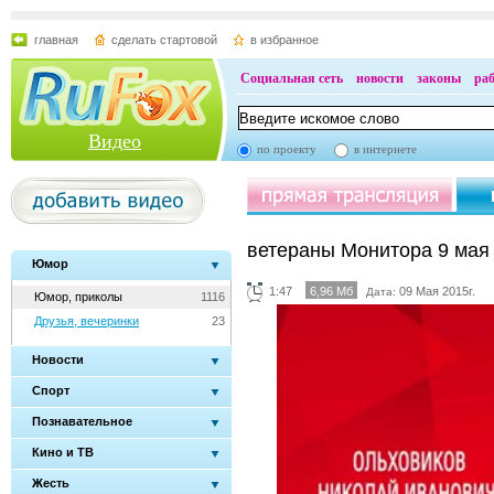
главная
сделать стартовой
в избранное
Социальная сеть
новости
законы
ра
Видео
по проекту
в интернете
ветераны Монитора 9 мая
Юмор
1:47
6,96 Мб
09 Мая 2015г.
Дата:
Юмор, приколы
1116
Друзья, вечеринки
23
Новости
Спорт
Познавательное
Кино и ТВ
Жесть