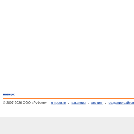
наверх
© 2007-2026 ООО «РуФокс»
о проекте
вакансии
хостинг
создание сайто