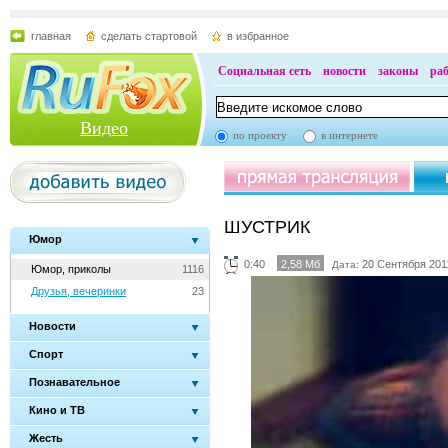
главная
сделать стартовой
в избранное
Социальная сеть
новости
законы
ра
Видео
по проекту
в интернете
ШУСТРИК
Юмор
0:40
2,58 Мб
20 Сентября 2011
Дата:
Юмор, приколы
1116
Друзья, вечеринки
23
Новости
Спорт
Познавательное
Кино и ТВ
Жесть