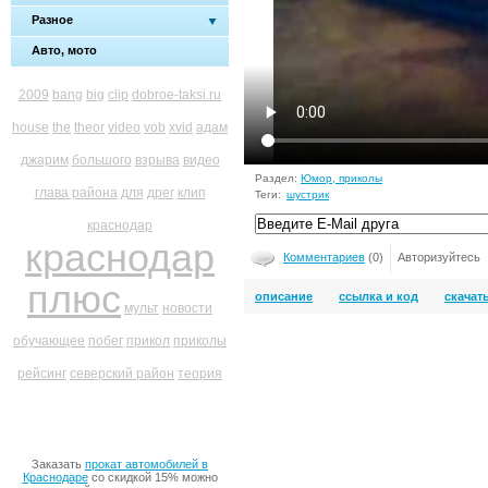
Разное
Авто, мото
2009
bang
big
clip
dobroe-taksi.ru
house
the
theor
video
vob
xvid
адам
джарим
большого
взрыва
видео
Раздел:
Юмор, приколы
глава района
для
дрег
клип
Теги:
шустрик
краснодар
краснодар
Комментариев
(0)
Авторизуйтесь
плюс
описание
ссылка и код
скачат
мульт
новости
обучающее
побег
прикол
приколы
рейсинг
северский район
теория
Заказать
прокат автомобилей в
Краснодаре
со скидкой 15% можно