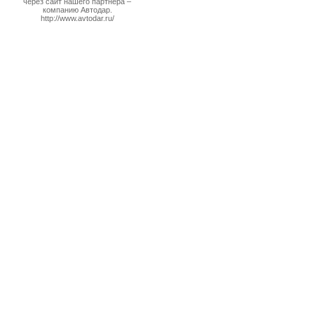
через сайт нашего партнера –
компанию Автодар.
http://www.avtodar.ru/