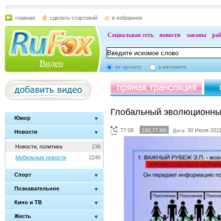
главная
сделать стартовой
в избранное
Социальная сеть
новости
законы
ра
Видео
по проекту
в интернете
Глобальный эволюционный
Юмор
77:08
190,77 Мб
30 Июля 2011
Дата:
Новости
Новости, политика
238
Мобильные новости
2240
Спорт
Познавательное
Кино и ТВ
Жесть