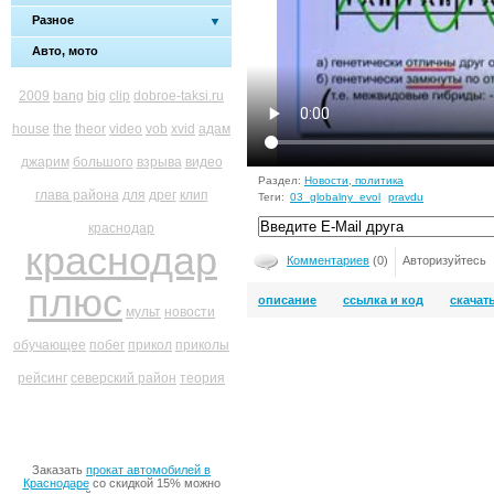
Разное
Авто, мото
2009
bang
big
clip
dobroe-taksi.ru
house
the
theor
video
vob
xvid
адам
джарим
большого
взрыва
видео
Раздел:
Новости, политика
глава района
для
дрег
клип
Теги:
03_globalny_evol
pravdu
краснодар
краснодар
Комментариев
(0)
Авторизуйтесь
плюс
описание
ссылка и код
скачат
мульт
новости
обучающее
побег
прикол
приколы
рейсинг
северский район
теория
Заказать
прокат автомобилей в
Краснодаре
со скидкой 15% можно