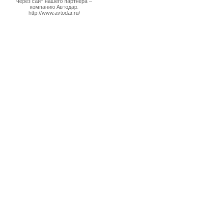
через сайт нашего партнера –
компанию Автодар.
http://www.avtodar.ru/