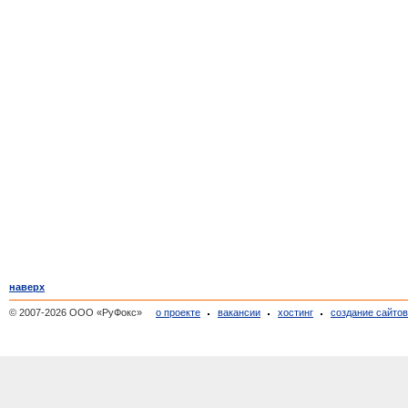
наверх
© 2007-2026 ООО «РуФокс»
о проекте
вакансии
хостинг
создание сайто