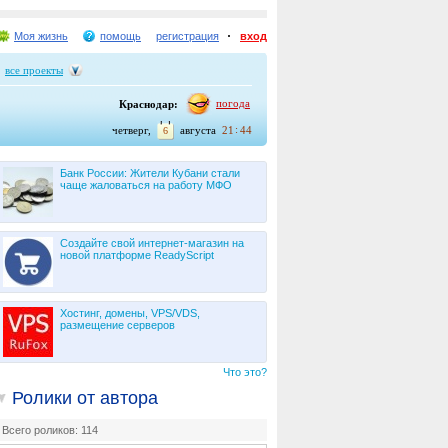
Моя жизнь
помощь
регистрация
вход
все проекты
погода
Краснодар:
:
четверг,
августа
21
44
6
Банк России: Жители Кубани стали
чаще жаловаться на работу МФО
Создайте свой интернет-магазин на
новой платформе ReadyScript
Хостинг, домены, VPS/VDS,
размещение серверов
Что это?
Ролики от автора
Всего роликов: 114