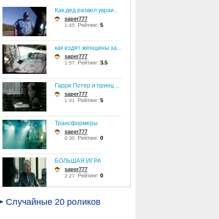
Как дед развел украи...
saper777
Рейтинг:
5
1:45
как ездят женщины за...
saper777
Рейтинг:
3.5
1:57
Гарри Потер и принц ...
saper777
Рейтинг:
5
1:31
Трансформеры
saper777
Рейтинг:
0
0:30
БОЛЬШАЯ ИГРА
saper777
Рейтинг:
0
2:27
Мультик Маски ШОУ
Случайные 20 роликов
saper777
Рейтинг:
0
3:19