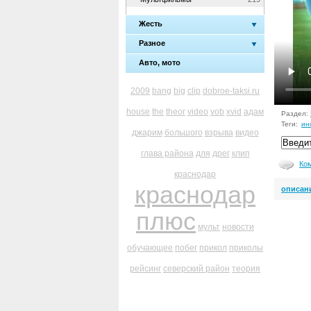
Жесть
Разное
Авто, мото
2009
bang
big
clip
dobroe-taksi.ru
house
the
theor
video
vob
xvid
адам
Раздел:
Теги:
ин
джарим
большого
взрыва
видео
глава района
для
дрег
клип
Ко
краснодар
краснодар
описан
плюс
мульт
новости
обучающее
побег
прикол
приколы
рейсинг
северский район
теория