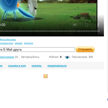
Мультфильмы
опланетяне
мишка
мультик
мментариев
(0)
Авторизуйтесь
Рейтинг:
0
Просмотров: 308
ие
ссылка и код
скачать
пожаловаться