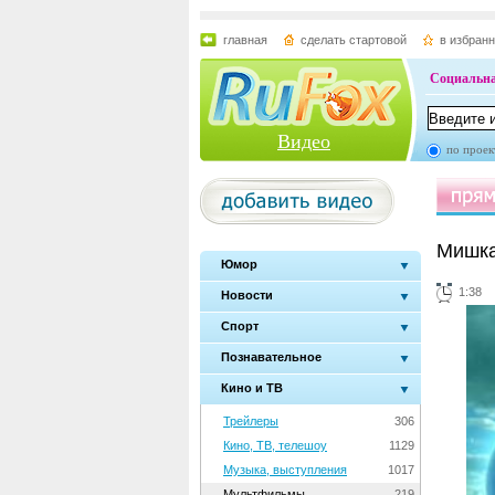
главная
сделать стартовой
в избран
Социальна
Видео
по проек
Мишка
Юмор
1:38
Новости
Спорт
Познавательное
Кино и ТВ
Трейлеры
306
Кино, ТВ, телешоу
1129
Музыка, выступления
1017
Мультфильмы
219