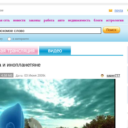
ное
почта
я сеть
новости
законы
работа
авто
недвижимость
блоги
астрология
ту
в интернете
 и инопланетяне
4,58 Мб
03 Июня 2009г.
saper777
Дата: