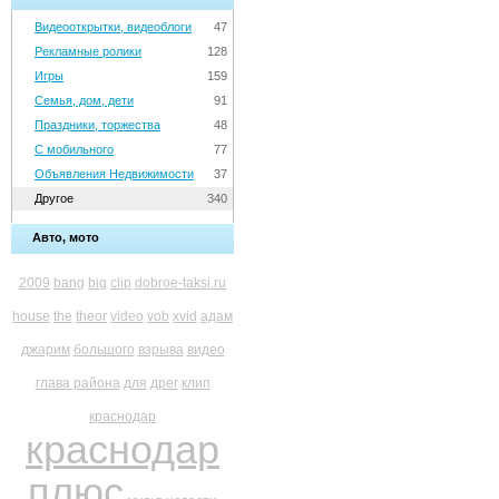
Видеооткрытки, видеоблоги
47
Рекламные ролики
128
Игры
159
Семья, дом, дети
91
Праздники, торжества
48
С мобильного
77
Объявления Недвижимости
37
Другое
340
Авто, мото
2009
bang
big
clip
dobroe-taksi.ru
house
the
theor
video
vob
xvid
адам
джарим
большого
взрыва
видео
глава района
для
дрег
клип
краснодар
краснодар
плюс