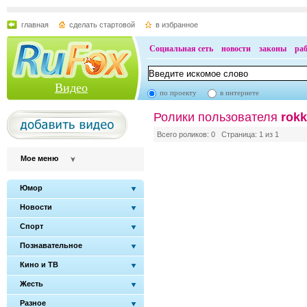
главная
сделать стартовой
в избранное
Социальная сеть
новости
законы
ра
Видео
по проекту
в интернете
Ролики пользователя
rok
Всего роликов: 0 Страница: 1 из 1
Мое меню
Юмор
Новости
Спорт
Познавательное
Кино и ТВ
Жесть
Разное