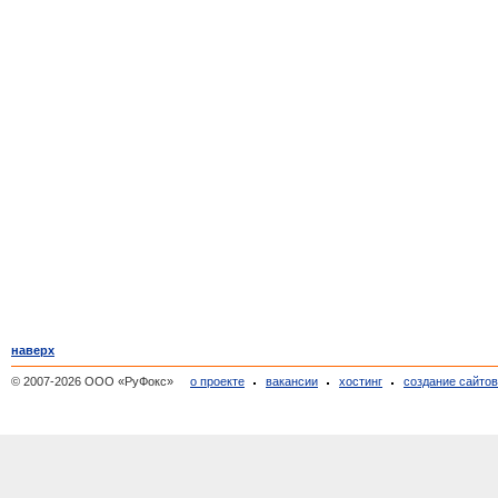
наверх
© 2007-2026 ООО «РуФокс»
о проекте
вакансии
хостинг
создание сайто