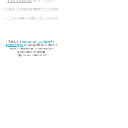
мульт
новости
обучающее
побег
прикол
приколы
рейсинг
северский район
теория
Заказать
прокат автомобилей в
Краснодаре
со скидкой 15% можно
через сайт нашего партнера –
компанию Автодар.
http://www.avtodar.ru/