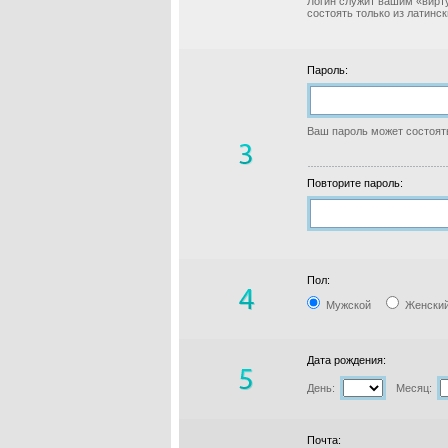
Логин служит вашим «вирт
состоять только из латинс
Пароль:
Ваш пароль может состоять
Повторите пароль:
Пол:
Мужской
Женски
Дата рождения:
День:
Месяц:
Почта: