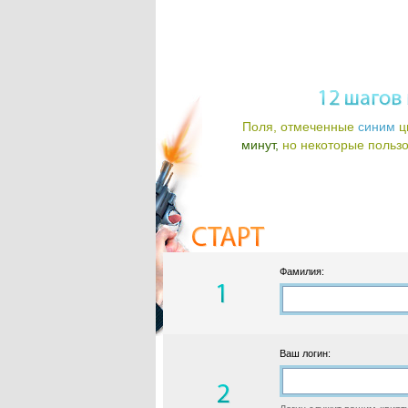
Поля, отмеченные
синим
ц
минут,
но некоторые пользов
Фамилия:
Ваш логин: