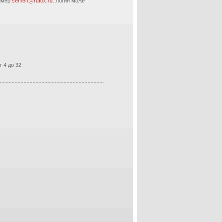
ример
semen@rufox.ru.
Логин может
 4 до 32.