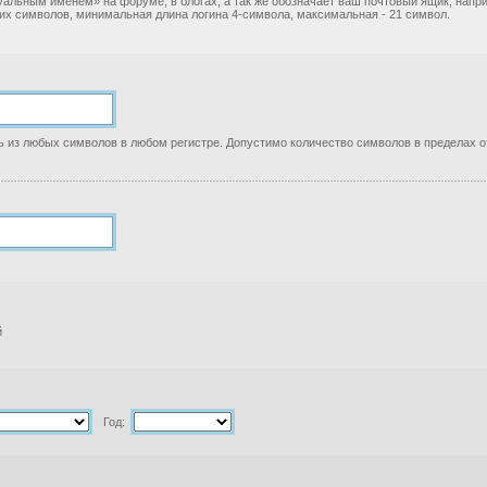
уальным именем» на форуме, в блогах, а так же обозначает ваш почтовый ящик, нап
ких символов, минимальная длина логина 4-символа, максимальная - 21 символ.
 из любых символов в любом регистре. Допустимо количество символов в пределах от
й
Год: