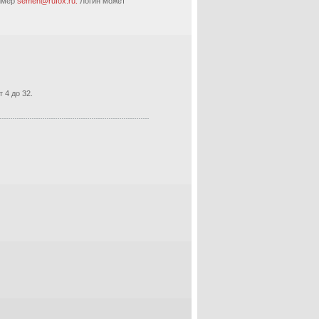
ример
semen@rufox.ru.
Логин может
 4 до 32.