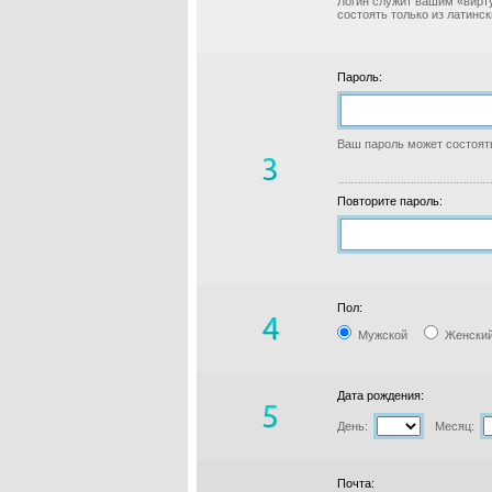
Логин служит вашим «вирт
состоять только из латинс
Пароль:
Ваш пароль может состоять
Повторите пароль:
Пол:
Мужской
Женски
Дата рождения:
День:
Месяц:
Почта: