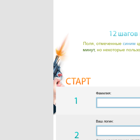
Поля, отмеченные
синим
ц
минут,
но некоторые пользов
Фамилия:
Ваш логин: