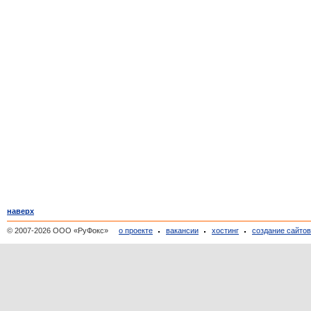
наверх
© 2007-2026 ООО «РуФокс»
о проекте
вакансии
хостинг
создание сайто