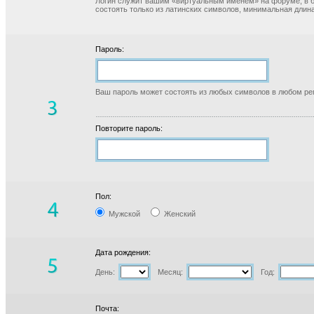
Логин служит вашим «виртуальным именем» на форуме, в б
состоять только из латинских символов, минимальная длина
Пароль:
Ваш пароль может состоять из любых символов в любом реги
Повторите пароль:
Пол:
Мужской
Женский
Дата рождения:
День:
Месяц:
Год:
Почта: