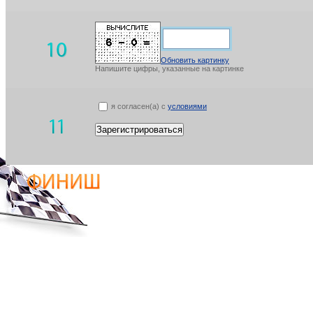
Обновить картинку
Напишите цифры, указанные на картинке
я согласен(а) с
условиями
Зарегистрироваться