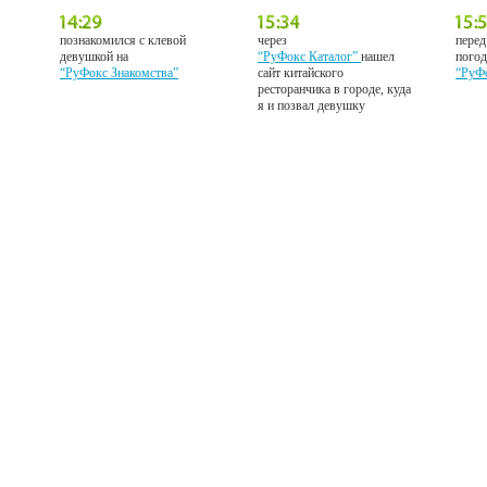
познакомился с клевой
через
перед
девушкой на
“РуФокс Каталог”
нашел
погод
“РуФокс Знакомства”
сайт китайского
“РуФ
ресторанчика в городе, куда
я и позвал девушку