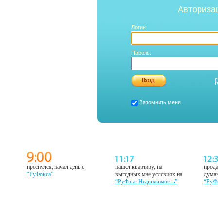
Авториза
Логин:
Пароль:
Запомнить меня
проснулся, начал день с
нашел квартиру, на
прода
“РуФокса”
выгодных мне условиях на
думаю
“РуФокс Недвижимость”
“РуФ