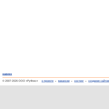
наверх
© 2007-2026 ООО «РуФокс»
о проекте
вакансии
хостинг
создание сайто